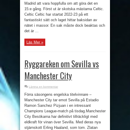
Madrid att vara hoppfulla om att göra det en
15:e gång. Först ut är skotska mästarna Celtic.
Celtic Celtic har startat 2022-23 på ett
fantastiskt sätt och laget hittar baksidan av
nätet i massor. En sak måste dock beaktas och
det är ...
Läs Mer »
Ryggareken om Sevilla vs
Manchester City
Lämna en kommentar
Förra säsongens engelska titelvinnare –
Manchester City tar emot Sevilla på Estadio
Ramon Sanchez Pizjuan i en intressant
Champions League-match på tisdag.Manchester
City Besökarna har definitivt tillräckligt med
eldkraft för vinan över Sevilla. Med deras nya
stjärnskott Erling Haaland, som tom. Zlatan