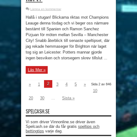
Lämna en kommentar
Hallå i stugan! Blickarna riktas mot Champions
Leauge denna tisdag och vi beger oss närmare
bestämt till Spanien och Ramon Sanchez
Pizjuan för möten mellan Sevilla – Manchester
City! Snabb återblick till senaste speltipset, där
jag rekade hemmaseger för Brighton när laget
tog sig an Leicester. Potters mannar gjorde
ingen besviken och storsegern skrev tillslut ...
Läs Mer »
2
»
1
3
4
5
»
Sida 2 av 846
10
20
30
...
Sista »
SPELCASH.SE
Vi som driver Vinnonline.se driver även
Spelcash.se där du får gratis
speltips och
bettingtips
varje dag.