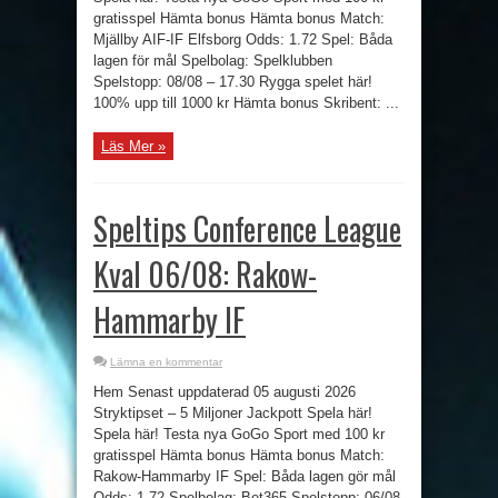
gratisspel Hämta bonus Hämta bonus Match:
Mjällby AIF-IF Elfsborg Odds: 1.72 Spel: Båda
lagen för mål Spelbolag: Spelklubben
Spelstopp: 08/08 – 17.30 Rygga spelet här!
100% upp till 1000 kr Hämta bonus Skribent: ...
Läs Mer »
Speltips Conference League
Kval 06/08: Rakow-
Hammarby IF
Lämna en kommentar
Hem Senast uppdaterad 05 augusti 2026
Stryktipset – 5 Miljoner Jackpott Spela här!
Spela här! Testa nya GoGo Sport med 100 kr
gratisspel Hämta bonus Hämta bonus Match:
Rakow-Hammarby IF Spel: Båda lagen gör mål
Odds: 1.72 Spelbolag: Bet365 Spelstopp: 06/08