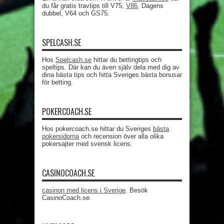
du får gratis travtips till V75,
V86
, Dagens
dubbel, V64 och GS75.
SPELCASH.SE
Hos
Spelcash.se
hittar du bettingtips och
speltips. Där kan du även själv dela med dig av
dina bästa tips och hitta Sveriges bästa bonusar
för betting.
POKERCOACH.SE
Hos pokercoach.se hittar du Sveriges
bästa
pokersidorna
och recension över alla olika
pokersajter med svensk licens.
CASINOCOACH.SE
casinon med licens i Sverige
. Besök
CasinoCoach.se.