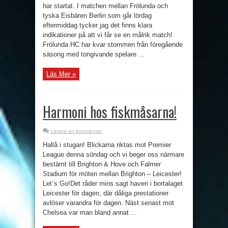
har startat. I matchen mellan Frölunda och
tyska Eisbären Berlin som går lördag
eftermiddag tycker jag det finns klara
indikationer på att vi får se en målrik match!
Frölunda HC har kvar stommen från föregående
säsong med tongivande spelare ...
Läs Mer »
Harmoni hos fiskmåsarna!
Lämna en kommentar
Hallå i stugan! Blickarna riktas mot Premier
League denna söndag och vi beger oss närmare
bestämt till Brighton & Hove och Falmer
Stadium för möten mellan Brighton – Leicester!
Let´s Go!Det råder mins sagt haveri i bortalaget
Leicester för dagen, där dåliga prestationer
avlöser varandra för dagen. Näst senast mot
Chelsea var man bland annat ...