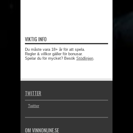
VIKTIG INFO
Du måste vara 18+ år för att spela.
Regler & villkor gäller för bonusar.
Spelar du för mycket? Besök
Stödlinjen
.
TWITTER
Twitter
OM VINNONLINE.SE