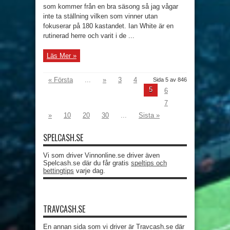
som kommer från en bra säsong så jag vågar
inte ta ställning vilken som vinner utan
fokuserar på 180 kastandet. Ian White är en
rutinerad herre och varit i de ...
Läs Mer »
« Första
...
»
3
4
Sida 5 av 846
5
6
7
»
10
20
30
...
Sista »
SPELCASH.SE
Vi som driver Vinnonline.se driver även
Spelcash.se där du får gratis
speltips och
bettingtips
varje dag.
TRAVCASH.SE
En annan sida som vi driver är Travcash.se där