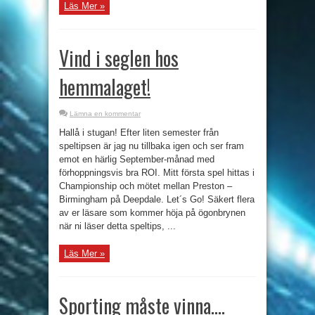
Läs Mer »
Vind i seglen hos
hemmalaget!
Lämna en kommentar
Hallå i stugan! Efter liten semester från
speltipsen är jag nu tillbaka igen och ser fram
emot en härlig September-månad med
förhoppningsvis bra ROI. Mitt första spel hittas i
Championship och mötet mellan Preston –
Birmingham på Deepdale. Let´s Go! Säkert flera
av er läsare som kommer höja på ögonbrynen
när ni läser detta speltips, ...
Läs Mer »
Sporting måste vinna….