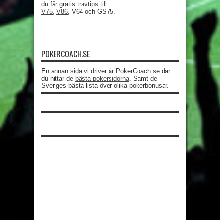
du får gratis
travtips till
V75
,
V86
, V64 och GS75.
POKERCOACH.SE
En annan sida vi driver är PokerCoach.se där
du hittar de
bästa pokersidorna
. Samt de
Sveriges bästa lista över olika pokerbonusar.