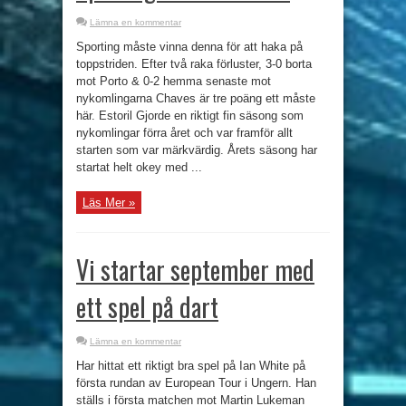
Lämna en kommentar
Sporting måste vinna denna för att haka på
toppstriden. Efter två raka förluster, 3-0 borta
mot Porto & 0-2 hemma senaste mot
nykomlingarna Chaves är tre poäng ett måste
här. Estoril Gjorde en riktigt fin säsong som
nykomlingar förra året och var framför allt
starten som var märkvärdig. Årets säsong har
startat helt okey med ...
Läs Mer »
Vi startar september med
ett spel på dart
Lämna en kommentar
Har hittat ett riktigt bra spel på Ian White på
första rundan av European Tour i Ungern. Han
ställs i första matchen mot Martin Lukeman