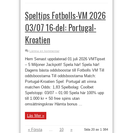
Speltips Fotbolls-VM 2026
03/07 16-del: Portugal-
Kroatien
Lämna en kommentar
Hem Senast uppdaterad 01 juli 2026 VMTipset
– 5 Miljoner Jackpott! Spela här! Spela här!
Dagens bästa oddsboostar till Fotbolls VM Till
oddsboostarna Till oddsboostarna Match:
Portugal-Kroatien Spel: Portugal att vinna
matchen Odds: 1,83 Spelbolag: Coolbet
Spelstopp: 03/07 – 01:00 Spela här 100% upp
till 1.000 kr + 50 free spins utan
omsättningskrav Hämta bonus ...
Läs Mer »
« Första
...
10
»
Sida 20 av 1 384