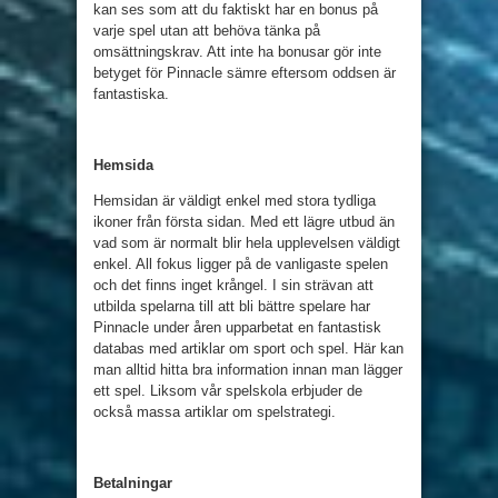
kan ses som att du faktiskt har en bonus på
varje spel utan att behöva tänka på
omsättningskrav. Att inte ha bonusar gör inte
betyget för Pinnacle sämre eftersom oddsen är
fantastiska.
Hemsida
Hemsidan är väldigt enkel med stora tydliga
ikoner från första sidan. Med ett lägre utbud än
vad som är normalt blir hela upplevelsen väldigt
enkel. All fokus ligger på de vanligaste spelen
och det finns inget krångel. I sin strävan att
utbilda spelarna till att bli bättre spelare har
Pinnacle under åren upparbetat en fantastisk
databas med artiklar om sport och spel. Här kan
man alltid hitta bra information innan man lägger
ett spel. Liksom vår spelskola erbjuder de
också massa artiklar om spelstrategi.
Betalningar