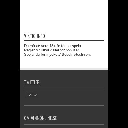
VIKTIG INFO
Du måste vara 18+ år för att spela.
Regler & villkor gäller för bonusar.
Spelar du för mycket? Besök
Stödlinjen
.
TWITTER
Twitter
OM VINNONLINE.SE