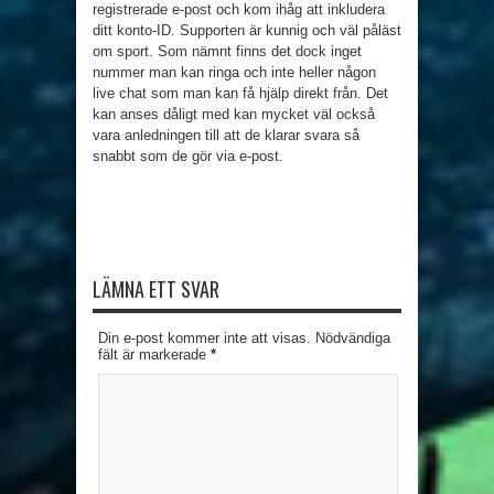
registrerade e-post och kom ihåg att inkludera
ditt konto-ID. Supporten är kunnig och väl påläst
om sport. Som nämnt finns det dock inget
nummer man kan ringa och inte heller någon
live chat som man kan få hjälp direkt från. Det
kan anses dåligt med kan mycket väl också
vara anledningen till att de klarar svara så
snabbt som de gör via e-post.
LÄMNA ETT SVAR
Din e-post kommer inte att visas. Nödvändiga
fält är markerade
*