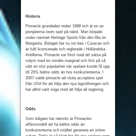
Historia
Pinnacle grundades redan 1998 och är en av
pionjärerna inom spel på nätet. Man började
under namnet Heritage Sports från den lilla ön
Margarita. Bolaget har nu sin bas i Curacao och
är fullt licencerade och reglerade i Holländska
Antillerna. Pinnacle var först med att satsa på
volym med en mindre marginal och fick på så
sätt en stor popularitet när spelare kunde få upp
till 20% bättre odds än hos konkurrenterna. I
2007 valde pinnacle att sluta acceptera spel
från USA för att följa den nya lagstiftningen och
har alltid varit noga med att följa all reglering.
Odds
Som tidigare har nämnts är Pinnacles
affärsmodell att ha bättre odds än
konkurrenterna och istället generera en större
volym. Detta är så klart bra för oss spelare som