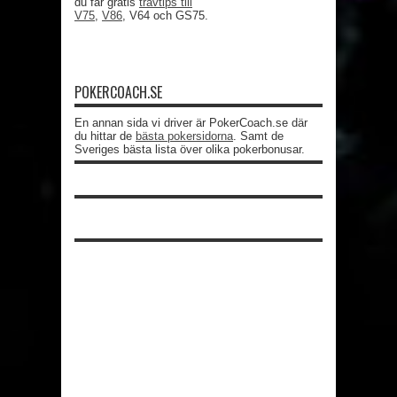
du får gratis
travtips till
V75
,
V86
, V64 och GS75.
POKERCOACH.SE
En annan sida vi driver är PokerCoach.se där
du hittar de
bästa pokersidorna
. Samt de
Sveriges bästa lista över olika pokerbonusar.